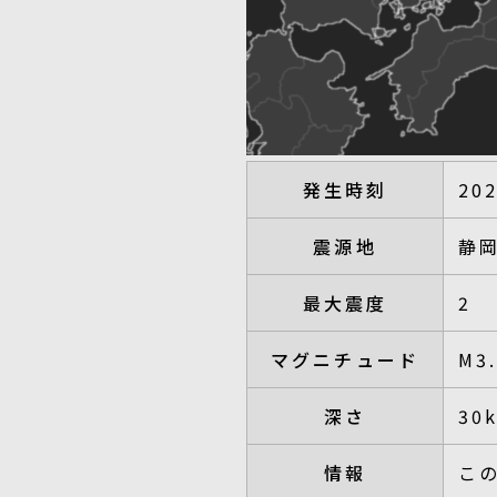
発生時刻
20
震源地
静
最大震度
2
マグニチュード
M3
深さ
30
情報
こ