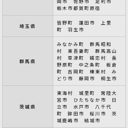
岡市 佐野市 足利市
栃木市都賀町原宿
皆野町 蓮田市 上里
埼玉県
町 羽生市
みなかみ町 群馬昭和
村 東吾妻町 群馬高山
村 草津町 嬬恋村 長
群馬県
野原町 中之条町 板倉
町 吉岡町 榛東村 み
どり市 藤岡市 桐生市
東海村 城里町 常陸大
宮市 ひたちなか市 日
茨城県
立市 水戸市 八千代
町 鉾田市 桜川市 茨
城鹿嶋市 結城市