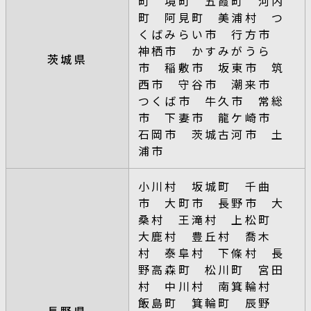
町 境町 五霞町 河内
町 阿見町 美浦村 つ
くばみらい市 行方市
神栖市 かすみがうら
茨城県
市 稲敷市 坂東市 筑
西市 守谷市 潮来市
つくば市 牛久市 常総
市 下妻市 龍ケ崎市
石岡市 茨城古河市 土
浦市
小川村 坂城町 千曲
市 大町市 長野市 大
桑村 王滝村 上松町
大鹿村 豊丘村 喬木
村 泰阜村 下條村 長
野高森町 松川町 宮田
村 中川村 南箕輪村
飯島町 箕輪町 辰野
長野県