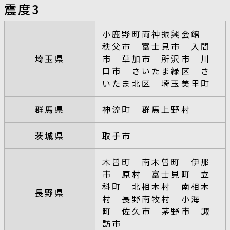
震度3
小鹿野町両神振興会館
秩父市 富士見市 入間
埼玉県
市 草加市 所沢市 川
口市 さいたま緑区 さ
いたま北区 埼玉美里町
群馬県
神流町 群馬上野村
茨城県
取手市
木曽町 南木曽町 伊那
市 原村 富士見町 立
科町 北相木村 南相木
長野県
村 長野南牧村 小海
町 佐久市 茅野市 諏
訪市