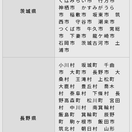
くばみらい市 行方市
神栖市 かすみがうら
茨城県
市 稲敷市 坂東市 筑
西市 守谷市 潮来市
つくば市 牛久市 常総
市 下妻市 龍ケ崎市
石岡市 茨城古河市 土
浦市
小川村 坂城町 千曲
市 大町市 長野市 大
桑村 王滝村 上松町
大鹿村 豊丘村 喬木
村 泰阜村 下條村 長
野高森町 松川町 宮田
村 中川村 南箕輪村
飯島町 箕輪町 辰野
長野県
町 駒ヶ根市 飯田市
筑北村 朝日村 山形