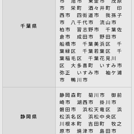
市 旭市 東金市 茂原
市 栄町 酒々井町 印
西市 四街道市 我孫子
市 八千代市 流山市
千葉県
柏市 習志野市 千葉佐
倉市 成田市 野田市
船橋市 千葉美浜区 千
葉緑区 千葉若葉区 千
葉稲毛区 千葉花見川
区 大多喜町 いすみ市
弥正 いすみ市 袖ケ浦
市 鴨川市
静岡森町 菊川市 御前
崎市 湖西市 掛川市
磐田市 浜松天竜区 浜
静岡県
松浜名区 浜松中央区
川根本町 吉田町 牧之
原市 焼津市 島田市