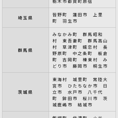
栃木市都賀町原宿
皆野町 蓮田市 上里
埼玉県
町 羽生市
みなかみ町 群馬昭和
村 東吾妻町 群馬高山
村 草津町 嬬恋村 長
群馬県
野原町 中之条町 板倉
町 吉岡町 榛東村 み
どり市 藤岡市 桐生市
東海村 城里町 常陸大
宮市 ひたちなか市 日
茨城県
立市 水戸市 八千代
町 鉾田市 桜川市 茨
城鹿嶋市 結城市
飯綱町 信濃町 小谷