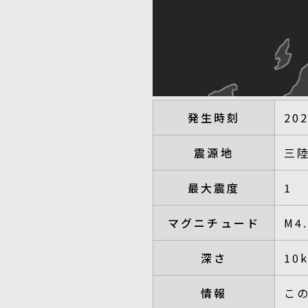
発生時刻
20
震源地
三
最大震度
1
マグニチュード
M4
深さ
10
情報
こ