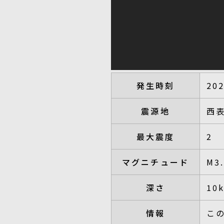
発生時刻
20
震源地
西
最大震度
2
マグニチュード
M3
深さ
10
情報
こ