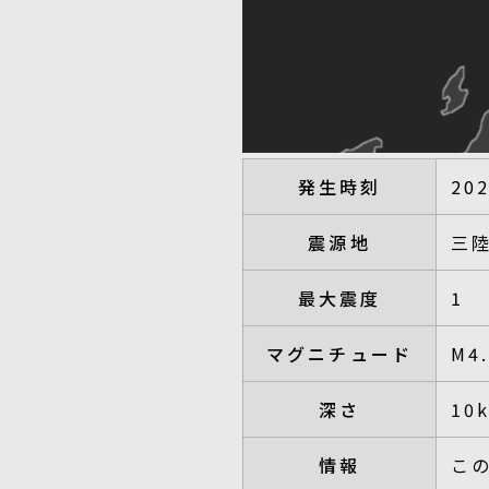
発生時刻
20
震源地
三
最大震度
1
マグニチュード
M4
深さ
10
情報
こ