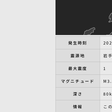
発生時刻
20
震源地
岩
最大震度
1
マグニチュード
M3
深さ
80
情報
こ