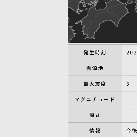
発生時刻
20
震源地
最大震度
3
マグニチュード
深さ
情報
今