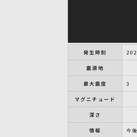
発生時刻
20
震源地
最大震度
3
マグニチュード
深さ
情報
今