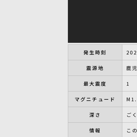
発生時刻
20
震源地
鹿
最大震度
1
マグニチュード
M1
深さ
ご
情報
こ