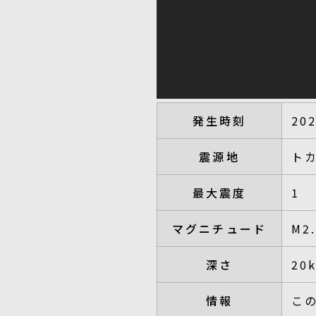
発生時刻
20
震源地
ト
最大震度
1
マグニチュード
M2
深さ
20
情報
こ