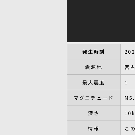
発生時刻
20
震源地
宮
最大震度
1
マグニチュード
M5
深さ
10
情報
こ