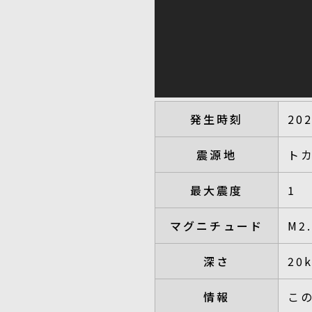
発生時刻
20
震源地
ト
最大震度
1
マグニチュード
M2
深さ
20
情報
こ