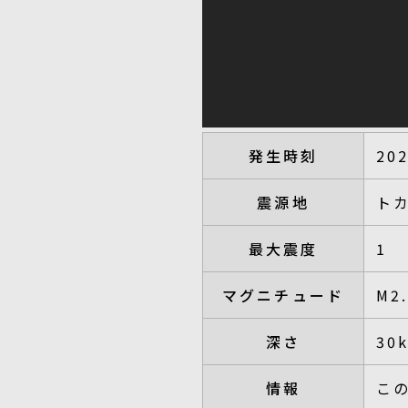
発生時刻
20
震源地
ト
最大震度
1
マグニチュード
M2
深さ
30
情報
こ