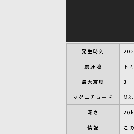
発生時刻
20
震源地
ト
最大震度
3
マグニチュード
M3
深さ
20
情報
こ