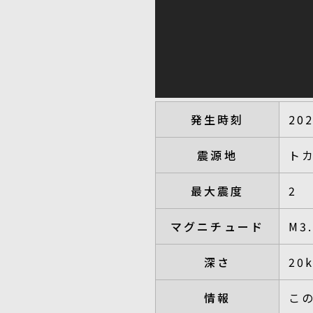
発生時刻
20
震源地
ト
最大震度
2
マグニチュード
M3
深さ
20
情報
こ