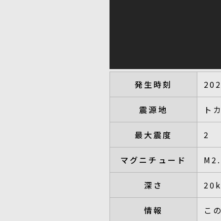
発生時刻
20
震源地
ト
最大震度
2
マグニチュード
M2
深さ
20
情報
こ